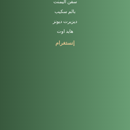
سفن اليمنت
بالم سكيب
ديزيرت ديونز
هايد اوت
إنستغرام
Every escape has its own personalit
As t
Fresh air. A slower morning. 🔕The 
Hell
Some moments are meant to be savor
At S