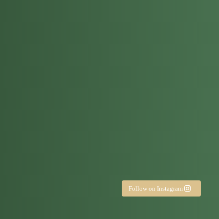
Fresh air. A slower morning. 🔕
Hello, 
One night is never enough Stay a
Some mo
Seven Elements is where momen
Every es
Follow on Instagram