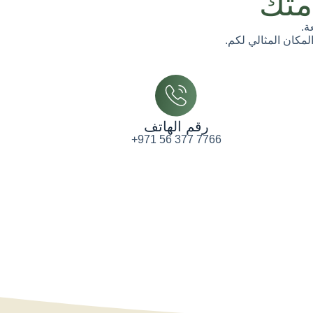
متك
ة.
المكان المثالي لكم.
رقم الهاتف
+971 56 377 7766