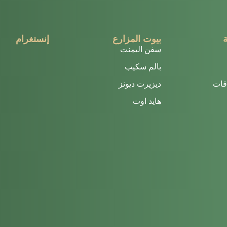
بيوت المزارع
إنستغرام
سفن اليمنت
The sound of birds i
August. 🌿 A new month is a reminder that so
Every escape has its own personality. Palm Escape,
بالم سكيب
اقات
ديزيرت ديونز
 little longer,
ments are meant to be savored whether it’s
At Seven Elements, our rebranding was never about
هايد اوت
ts come together. 🤍 D
cape tells a different story. 🌴 Palm Escap
Through every moment, one thing remains constant —