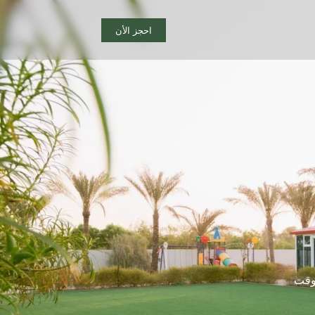
احجز الأن
 وقت